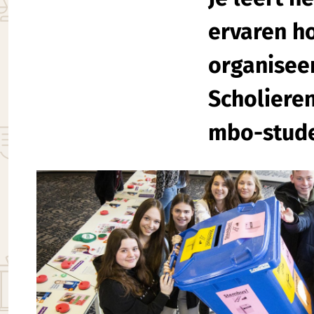
ervaren h
organisee
Scholiere
mbo-stude