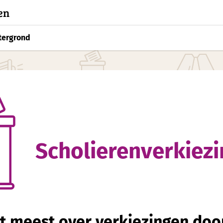
en
tergrond
Scholierenverkiez
et meest over verkiezingen door